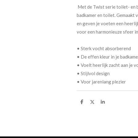
Met de Twist serie toilet- en 
badkamer en toilet. Gemaakt 
en geven je voeten een heerlij
voor een harmonieuze sfeer in
• Sterk vocht absorberend
• De effen kleur in je badkam
• Voelt heerlijk zacht aan je 
• Stijlvol design
• Voor jarenlang plezier
D
D
S
e
e
h
l
e
a
e
l
r
n
e