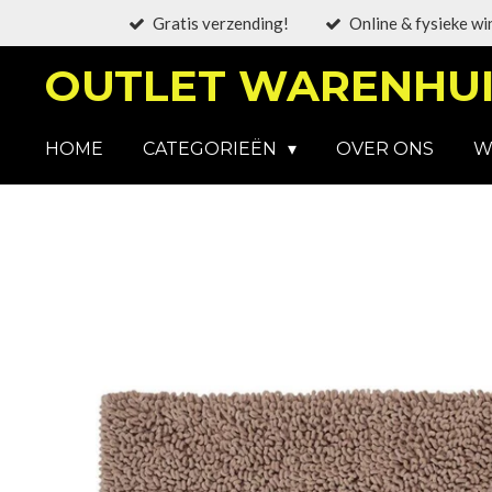
Gratis verzending!
Online & fysieke wi
Ga
direct
OUTLET WARENHUI
naar
de
hoofdinhoud
HOME
CATEGORIEËN
OVER ONS
W