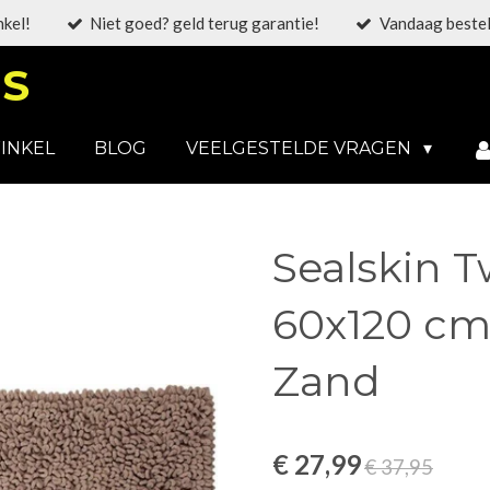
nkel!
Niet goed? geld terug garantie!
Vandaag bestel
S
INKEL
BLOG
VEELGESTELDE VRAGEN
Sealskin 
60x120 cm 
Zand
€ 27,99
€ 37,95