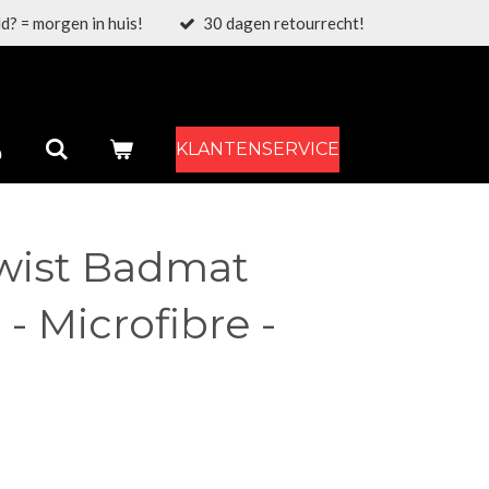
d? = morgen in huis!
30 dagen retourrecht!
KLANTENSERVICE
Twist Badmat
- Microfibre -