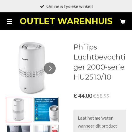
Online & fysieke winkel!
Ga
direct
OUTLET WARENHUIS
naar
de
hoofdinhoud
Philips
Luchtbevochti
ger 2000-serie
HU2510/10
€ 44,00
€ 58,99
Laat het me weten
wanneer dit product