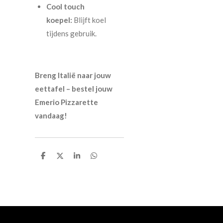
Cool touch
koepel:
Blijft koel
tijdens gebruik.
Breng Italië naar jouw
eettafel – bestel jouw
Emerio Pizzarette
vandaag!
D
D
S
D
e
e
h
e
l
e
a
l
e
l
r
e
n
e
n