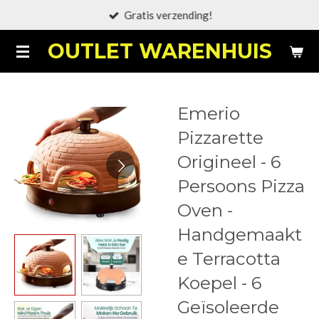
Gratis verzending!
Ga
direct
OUTLET WARENHUIS
naar
de
hoofdinhoud
Emerio
Pizzarette
Origineel - 6
Persoons Pizza
Oven -
Handgemaakt
e Terracotta
Koepel - 6
Geïsoleerde