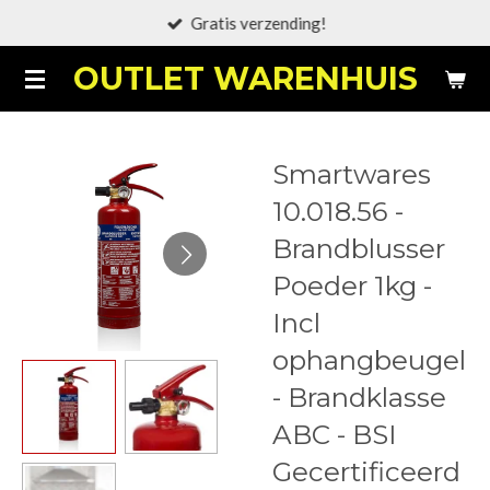
Gratis verzending!
Ga
direct
OUTLET WARENHUIS
naar
de
hoofdinhoud
Smartwares
10.018.56 -
Brandblusser
Poeder 1kg -
Incl
ophangbeugel
- Brandklasse
ABC - BSI
Gecertificeerd