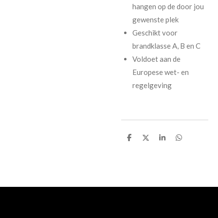
hangen op de door jou
gewenste plek
Geschikt voor
brandklasse A, B en C
Voldoet aan de
Europese wet- en
regelgeving
D
D
S
D
e
e
h
e
l
e
a
l
e
l
r
e
n
e
n