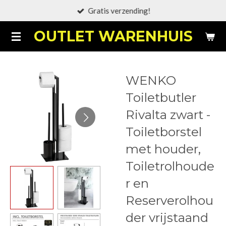
Gratis verzending!
Ga
direct
OUTLET WARENHUIS
naar
de
hoofdinhoud
WENKO
Toiletbutler
Rivalta zwart -
Toiletborstel
met houder,
Toiletrolhoude
r en
Reserverolhou
der vrijstaand