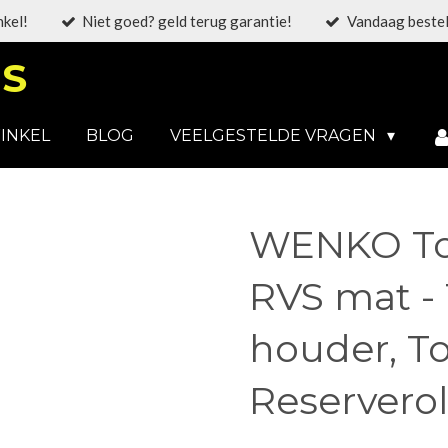
nkel!
Niet goed? geld terug garantie!
Vandaag bestel
S
INKEL
BLOG
VEELGESTELDE VRAGEN
WENKO Toil
RVS mat - 
houder, To
Reserverol