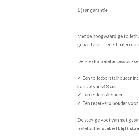
1 jaar garantie
Met de hoogwaardige toiletbu
gehard glas creëert u decorat
De Rivalta toiletaccessoireset
✓
Een toiletborstelhouder inc
borstel van Ø 8 cm.
✓
Een toiletrolhouder
✓
Een reserverolhouder voor 
De stevige voet van mat gesat
toiletbutler
stabiel blijft sta