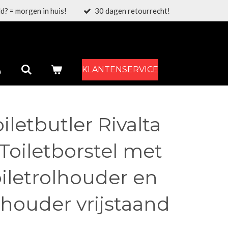
d? = morgen in huis!
30 dagen retourrecht!
KLANTENSERVICE
etbutler Rivalta
Toiletborstel met
iletrolhouder en
houder vrijstaand