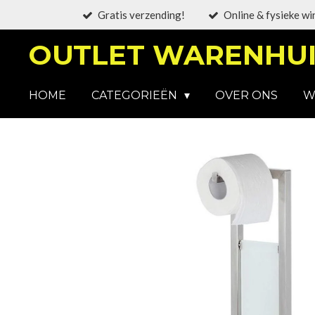
Gratis verzending!
Online & fysieke wi
Ga
direct
OUTLET WARENHUI
naar
de
hoofdinhoud
HOME
CATEGORIEËN
OVER ONS
W