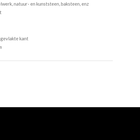
lwerk, natuur- en kunststeen, baksteen, enz
t
fgevlakte kant
m