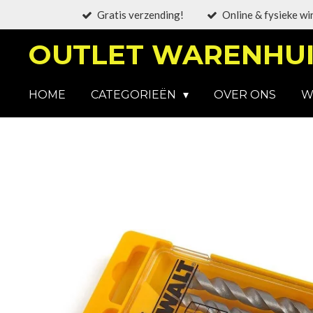
Gratis verzending!
Online & fysieke wi
Ga
direct
OUTLET WARENHUI
naar
de
hoofdinhoud
HOME
CATEGORIEËN
OVER ONS
W