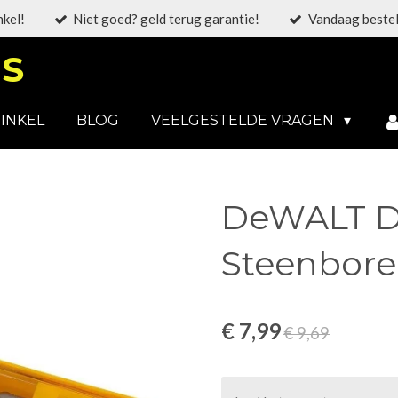
nkel!
Niet goed? geld terug garantie!
Vandaag bestel
S
INKEL
BLOG
VEELGESTELDE VRAGEN
DeWALT D
Steenbore
€ 7,99
€ 9,69