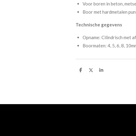
Voor boren in beton, metse
Boor met hardmetalen pun
Technische gegevens
Opname: Cilindrisch met a
Boormaten: 4, 5, 6, 8, 10m
D
D
S
e
e
h
l
e
a
e
l
r
n
e