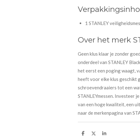
Verpakkingsinh
1 STANLEY veiligheidsmes 
Over het merk 
Geen klus klaar je zonder go
onderdeel van STANLEY Black&
het eerst een poging waagt, 
heeft voor elke klus geschikt 
schroevendraaiers tot een wat
STANLEYmessen. Investeer je 
van een hoge kwaliteit, een ui
naar de merkenpagina van STA
D
D
S
e
e
h