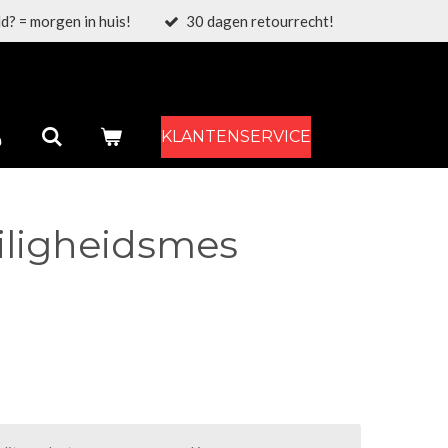
d? = morgen in huis!
30 dagen retourrecht!
KLANTENSERVICE
iligheidsmes