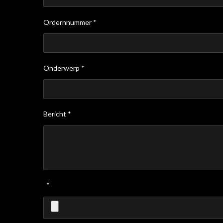
Ordernnummer *
Onderwerp *
Bericht *
*