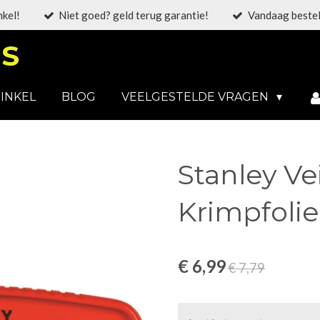
nkel!
Niet goed? geld terug garantie!
Vandaag bestel
S
INKEL
BLOG
VEELGESTELDE VRAGEN
Stanley Ve
Krimpfolie
€ 6,99
€ 7,79