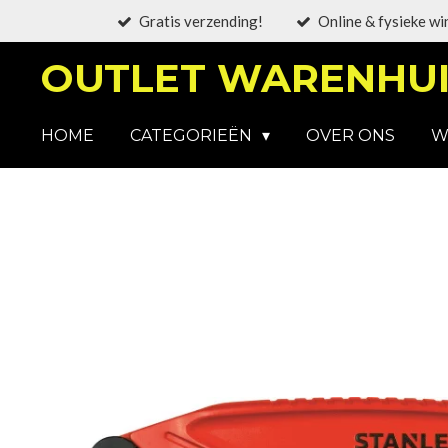
Gratis verzending!
Online & fysieke wi
Ga
direct
OUTLET WARENHUI
naar
de
hoofdinhoud
HOME
CATEGORIEËN
OVER ONS
W