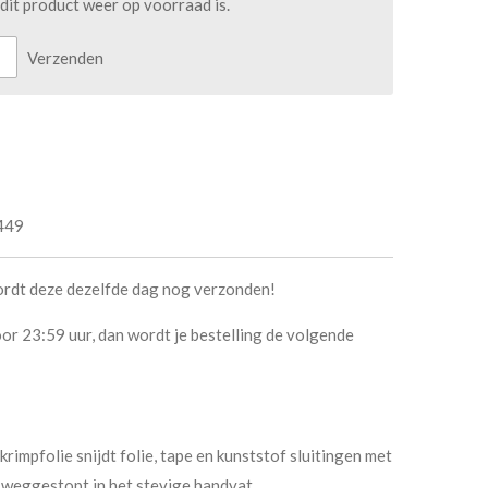
it product weer op voorraad is.
Verzenden
449
ordt deze dezelfde dag nog verzonden!
or 23:59 uur, dan wordt je bestelling de volgende
impfolie snijdt folie, tape en kunststof sluitingen met
g weggestopt in het stevige handvat.