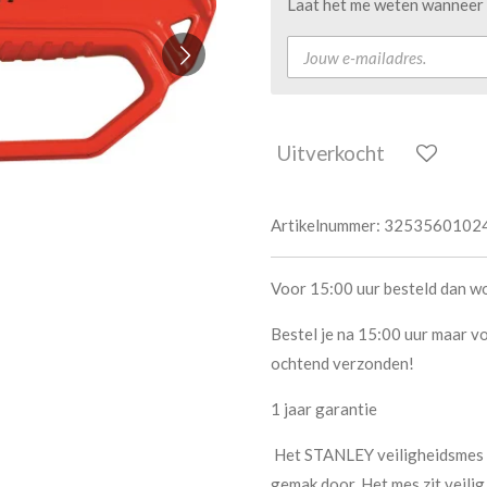
Laat het me weten wanneer d
Uitverkocht
Artikelnummer:
3253560102
Voor 15:00 uur besteld dan w
Bestel je na 15:00 uur maar vo
ochtend verzonden!
1 jaar garantie
Het STANLEY veiligheidsmes kr
gemak door. Het mes zit veili