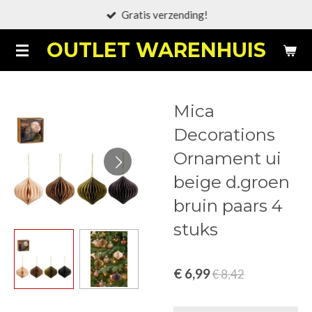
Gratis verzending!
Ga
direct
OUTLET WARENHUIS
naar
de
hoofdinhoud
Mica
Decorations
Ornament ui
beige d.groen
bruin paars 4
stuks
€ 6,99
€ 8,42