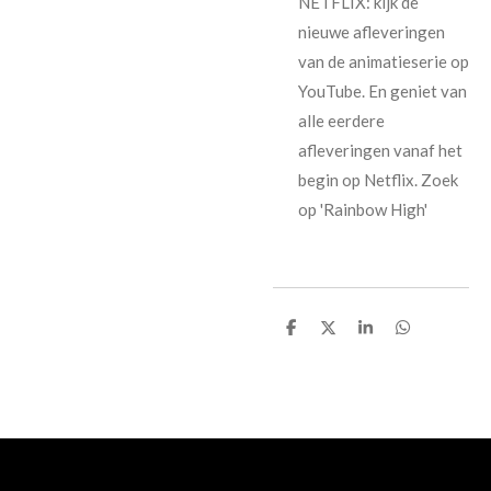
NETFLIX: kijk de
nieuwe afleveringen
van de animatieserie op
YouTube. En geniet van
alle eerdere
afleveringen vanaf het
begin op Netflix. Zoek
op 'Rainbow High'
D
D
S
D
e
e
h
e
l
e
a
l
e
l
r
e
n
e
n