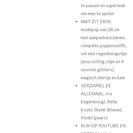
te passen en superleuk
om mee te spelen
WAT ZIT ERIN:
modepop van 28 cm
met aanpasbare benen,
complete poppenoutfit,
set met regenboogslijm
(doorzichtig slijm en 4
soorten glitters),
magisch diertje en kam
VERZAMEL ZE
ALLEMAAL: Iris
(regenboog), Bella
(roze), Skyler (blauw),
Violet (paars)
KIJK OP YOUTUBE EN