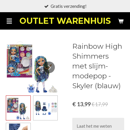
Gratis verzending!
Ga
direct
OUTLET WARENHUIS
naar
de
hoofdinhoud
Rainbow High
Shimmers
met slijm-
modepop -
Skyler (blauw)
€ 13,99
€ 17,99
Laat het me weten