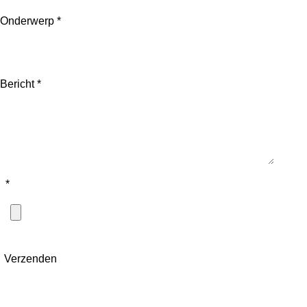
Onderwerp *
Bericht *
*
Verzenden
© 2025 Outlet Warenhuis - Goed & Voordelig ®. Alle rech