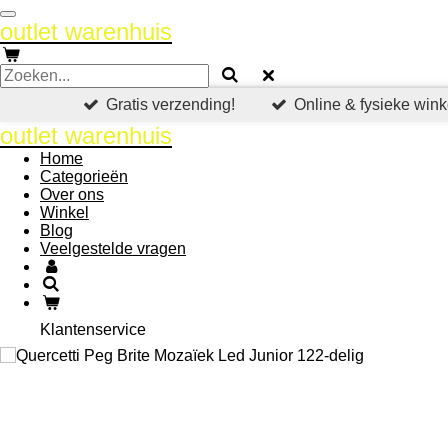
Ga
outlet warenhuis
direct
naar
de
hoofdinhoud
Gratis verzending!
Online & fysieke wink
outlet warenhuis
Home
Categorieën
Over ons
Winkel
Blog
Veelgestelde vragen
Klantenservice