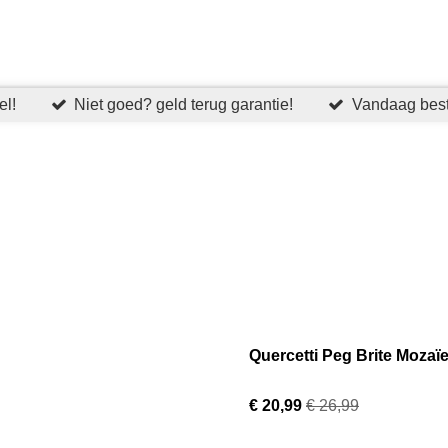
el!
Niet goed? geld terug garantie!
Vandaag best
Quercetti Peg Brite Mozaï
€ 20,99
€ 26,99