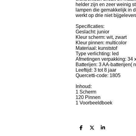
helder zijn en zeer weinig 
lampen die gemakkelijk in d
werkt op drie niet bijgelever
Specificaties:
Geslacht: junior
Kleur scherm: wit, zwart
Kleur pinnen: multicolor
Materiaal: kunststof
Type verlichting: led
Afmetingen verpakking: 34 
Batterijen: 3 AA-batterijen( 
Leeftijd: 3 tot 8 jaar
Quercetti-code: 1805
Inhoud:
1 Scherm
120 Pinnen
1 Voorbeeldboek
D
D
S
e
e
h