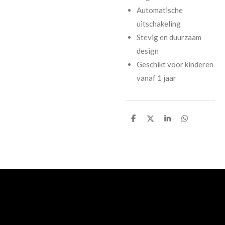
Automatische
uitschakeling
Stevig en duurzaam
design
Geschikt voor kinderen
vanaf 1 jaar
D
D
S
D
e
e
h
e
l
e
a
l
e
l
r
e
n
e
n