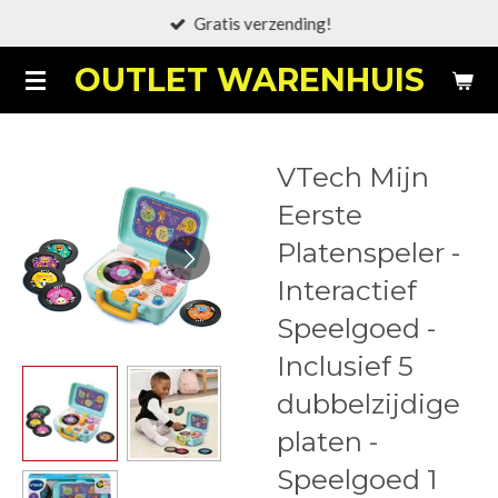
Gratis verzending!
Ga
direct
OUTLET WARENHUIS
naar
de
hoofdinhoud
VTech Mijn
Eerste
Platenspeler -
Interactief
Speelgoed -
Inclusief 5
dubbelzijdige
platen -
Speelgoed 1