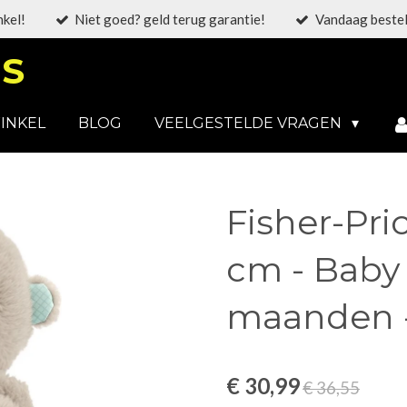
nkel!
Niet goed? geld terug garantie!
Vandaag bestel
S
INKEL
BLOG
VEELGESTELDE VRAGEN
Fisher-Pri
cm - Baby 
maanden -
€ 30,99
€ 36,55