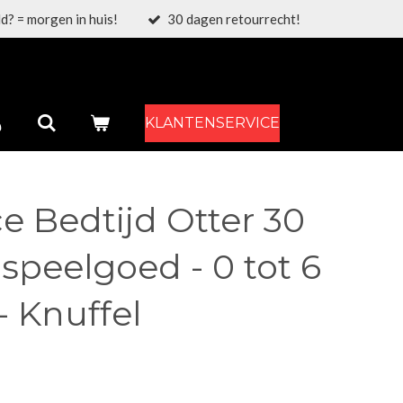
d? = morgen in huis!
30 dagen retourrecht!
KLANTENSERVICE
ce Bedtijd Otter 30
speelgoed - 0 tot 6
 Knuffel