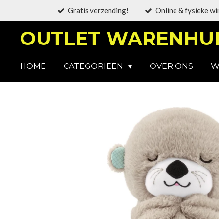
Gratis verzending!
Online & fysieke wi
Ga
direct
OUTLET WARENHUI
naar
de
hoofdinhoud
HOME
CATEGORIEËN
OVER ONS
W