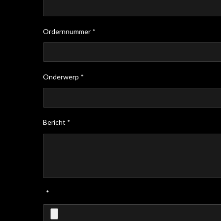
Ordernnummer *
Onderwerp *
Bericht *
*