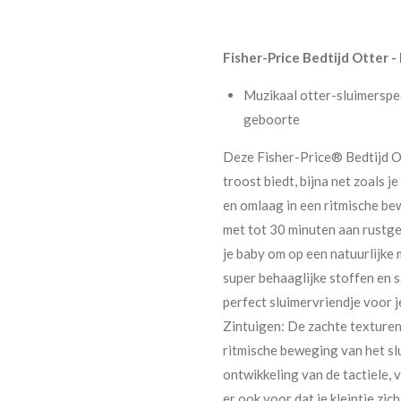
Fisher-Price Bedtijd Otter 
​Muzikaal otter-sluimersp
geboorte
Deze Fisher-Price® Bedtijd Ot
troost biedt, bijna net zoals 
en omlaag in een ritmische be
met tot 30 minuten aan rustgev
je baby om op een natuurlijke 
super behaaglijke stoffen en s
perfect sluimervriendje voor 
Zintuigen: De zachte texturen
ritmische beweging van het slu
ontwikkeling van de tactiele, 
er ook voor dat je kleintje zi