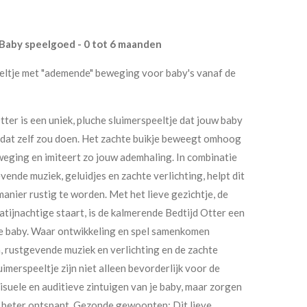
- Baby speelgoed - 0 tot 6 maanden
eeltje met "ademende" beweging voor baby's vanaf de
ter is een uniek, pluche sluimerspeeltje dat jouw baby
je dat zelf zou doen. Het zachte buikje beweegt omhoog
weging en imiteert zo jouw ademhaling. In combinatie
ende muziek, geluidjes en zachte verlichting, helpt dit
manier rustig te worden. Met het lieve gezichtje, de
atijnachtige staart, is de kalmerende Bedtijd Otter een
je baby. Waar ontwikkeling en spel samenkomen
, rustgevende muziek en verlichting en de zachte
imerspeeltje zijn niet alleen bevorderlijk voor de
visuele en auditieve zintuigen van je baby, maar zorgen
ch beter ontspant. Gezonde gewoonten: Dit lieve