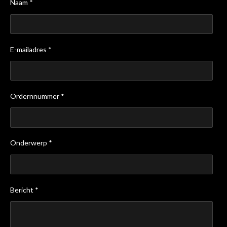
Naam *
E-mailadres *
Ordernnummer *
Onderwerp *
Bericht *