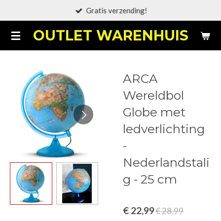
Gratis verzending!
Ga
direct
OUTLET WARENHUIS
naar
de
hoofdinhoud
ARCA
Wereldbol
Globe met
ledverlichting
-
Nederlandstali
g - 25 cm
€ 22,99
€ 28,99