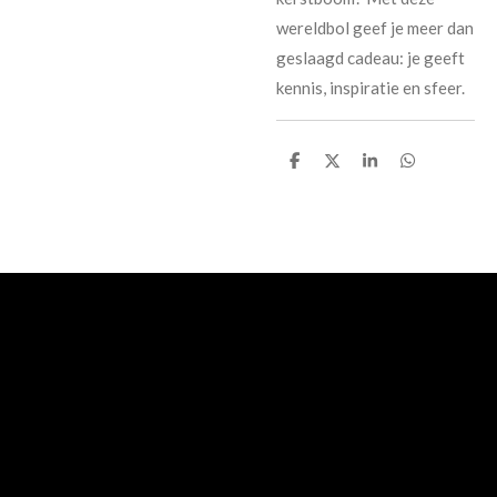
wereldbol geef je meer dan
geslaagd cadeau: je geeft
kennis, inspiratie en sfeer.
D
D
S
D
e
e
h
e
l
e
a
l
e
l
r
e
n
e
n