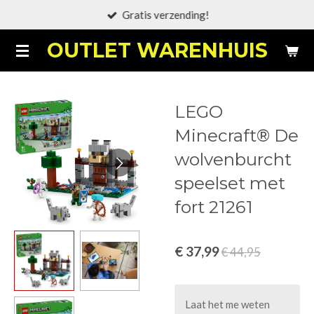
Gratis verzending!
Ga
direct
OUTLET WARENHUIS
naar
de
hoofdinhoud
LEGO
Minecraft® De
wolvenburcht
speelset met
fort 21261
€ 37,99
€ 44,95
Laat het me weten