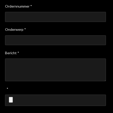
Ordernnummer *
Onderwerp *
Bericht *
*