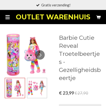
Gratis verzending!
Ga
direct
OUTLET WARENHUIS
naar
de
hoofdinhoud
Barbie Cutie
Reveal
Troetelbeertje
s -
Gezelligheidsb
eertje
€ 23,99
€ 27,90