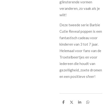
glinsterende vormen
veranderen, zo vaak als je
wilt!
Deze tweede serie Barbie
Cutie Reveal poppen is een
fantastisch cadeau voor
kinderen van 3 tot 7 jaar.
Helemaal voor fans van de
Troetelbeertjes en voor
iedereen die houdt van
gezelligheid, zoete dromen
en een positieve sfeer!
D
D
S
D
e
e
h
e