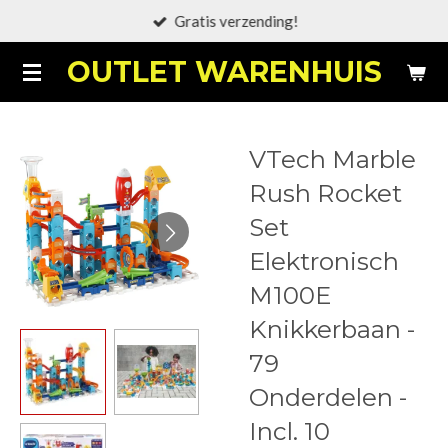
Gratis verzending!
Ga
direct
OUTLET WARENHUIS
naar
de
hoofdinhoud
VTech Marble
Rush Rocket
Set
Elektronisch
M100E
Knikkerbaan -
79
Onderdelen -
Incl. 10