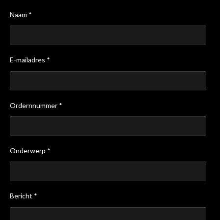
Naam *
E-mailadres *
Ordernnummer *
Onderwerp *
Bericht *