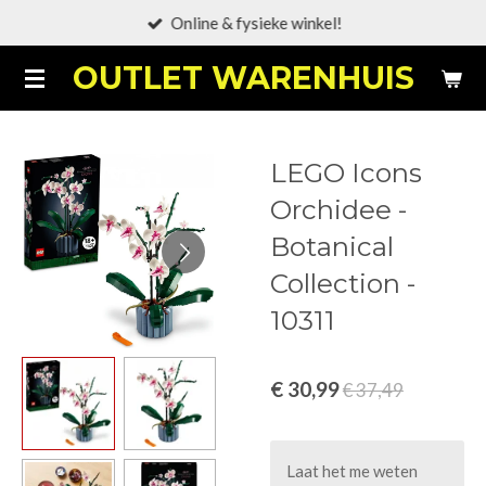
Online & fysieke winkel!
Ga
direct
OUTLET WARENHUIS
naar
de
hoofdinhoud
LEGO Icons
Orchidee -
Botanical
Collection -
10311
€ 30,99
€ 37,49
Laat het me weten