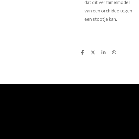
dat dit verzamelmodel
van een orchidee tegen
een stootje kan.
D
D
S
D
e
e
h
e
l
e
a
l
e
l
r
e
n
e
n