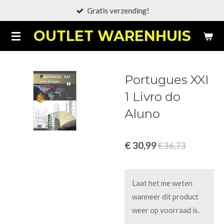
Gratis verzending!
Ga
direct
OUTLET WARENHUIS
naar
de
hoofdinhoud
Portugues XXI
1 Livro do
Aluno
€ 30,99
€ 36,73
Laat het me weten
wanneer dit product
weer op voorraad is.