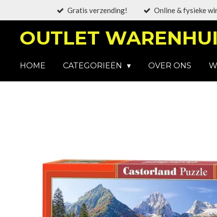
Gratis verzending!
Online & fysieke wi
Ga
direct
OUTLET WARENHUI
naar
de
hoofdinhoud
HOME
CATEGORIEËN
OVER ONS
W