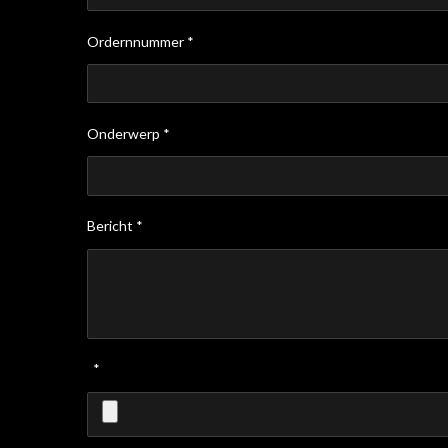
Ordernnummer *
Onderwerp *
Bericht *
*