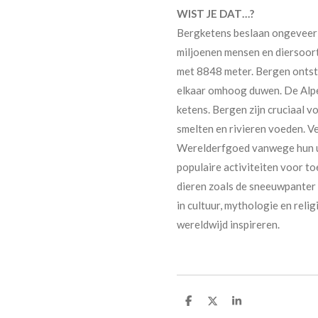
WIST JE DAT…?
Bergketens beslaan ongeveer e
miljoenen mensen en diersoor
met 8848 meter. Bergen ontst
elkaar omhoog duwen. De Alpe
ketens. Bergen zijn cruciaal 
smelten en rivieren voeden. 
Werelderfgoed vanwege hun un
populaire activiteiten voor to
dieren zoals de sneeuwpanter 
in cultuur, mythologie en reli
wereldwijd inspireren.
D
D
S
e
e
h