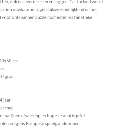
 zitten, ook na meerdere keren leggen. Castorland wordt
n betrouwbaarheid, gebruiksvriendelijkheid en het
aal voor ontspannen puzzelmomenten én fanatieke
38x68 cm
 cm
10 gram
4 jaar
ndschap
t satijnen afwerking en hoge resolutie print
Polen volgens Europese speelgoednormen