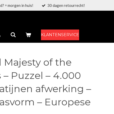
d? = morgen in huis!
30 dagen retourrecht!
KLANTENSERVICE
 Majesty of the
– Puzzel – 4.000
Satijnen afwerking –
pasvorm – Europese