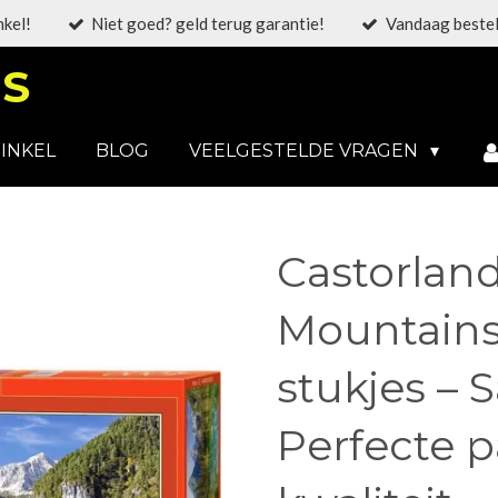
nkel!
Niet goed? geld terug garantie!
Vandaag bestel
S
INKEL
BLOG
VEELGESTELDE VRAGEN
Castorland
Mountains 
stukjes – 
Perfecte 