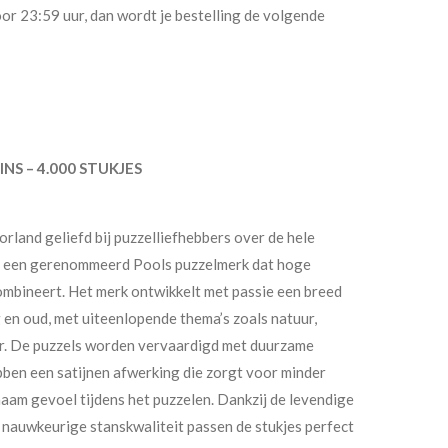
or 23:59 uur, dan wordt je bestelling de volgende
S – 4.000 STUKJES
torland geliefd bij puzzelliefhebbers over de hele
ls een gerenommeerd Pools puzzelmerk dat hoge
combineert. Het merk ontwikkelt met passie een breed
 en oud, met uiteenlopende thema’s zoals natuur,
uur. De puzzels worden vervaardigd met duurzame
ben een satijnen afwerking die zorgt voor minder
am gevoel tijdens het puzzelen. Dankzij de levendige
n nauwkeurige stanskwaliteit passen de stukjes perfect