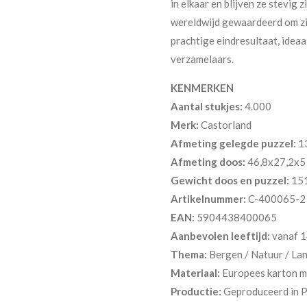
in elkaar en blijven ze stevig
wereldwijd gewaardeerd om zij
prachtige eindresultaat, ide
verzamelaars.
KENMERKEN
Aantal stukjes:
4.000
Merk:
Castorland
Afmeting gelegde puzzel:
1
Afmeting doos:
46,8x27,2x5
Gewicht doos en puzzel:
15
Artikelnummer:
C-400065-2
EAN:
5904438400065
Aanbevolen leeftijd:
vanaf 1
Thema:
Bergen / Natuur / La
Materiaal:
Europees karton me
Productie:
Geproduceerd in 