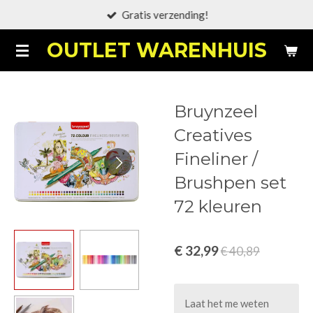
Gratis verzending!
Ga
direct
OUTLET WARENHUIS
naar
de
hoofdinhoud
Bruynzeel
Creatives
Fineliner /
Brushpen set
72 kleuren
€ 32,99
€ 40,89
Laat het me weten