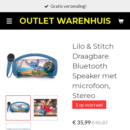
Gratis verzending!
Ga
direct
OUTLET WARENHUIS
naar
de
hoofdinhoud
Lilo & Stitch
Draagbare
Bluetooth
Speaker met
microfoon,
Stereo
1 op voorraad
€ 35,99
€ 45,87