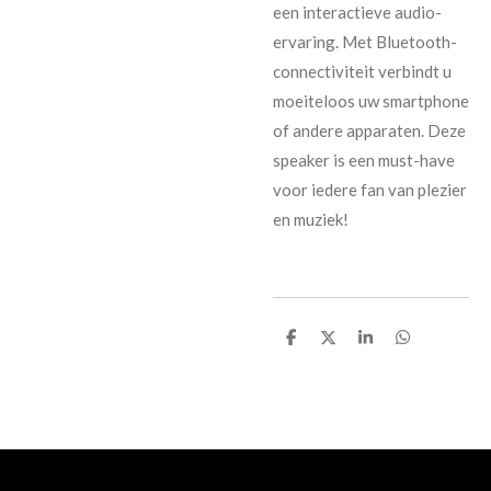
een interactieve audio-
ervaring. Met Bluetooth-
connectiviteit verbindt u
moeiteloos uw smartphone
of andere apparaten. Deze
speaker is een must-have
voor iedere fan van plezier
en muziek!
D
D
S
D
e
e
h
e
l
e
a
l
e
l
r
e
n
e
n