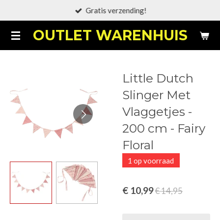
Gratis verzending!
Ga
direct
OUTLET WARENHUIS
naar
de
hoofdinhoud
Little Dutch
Slinger Met
Vlaggetjes -
200 cm - Fairy
Floral
1 op voorraad
€ 10,99
€ 14,95