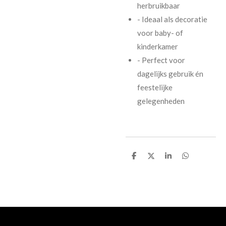
herbruikbaar
- Ideaal als decoratie
voor baby- of
kinderkamer
- Perfect voor
dagelijks gebruik én
feestelijke
gelegenheden
D
D
S
D
e
e
h
e
l
e
a
l
e
l
r
e
n
e
n