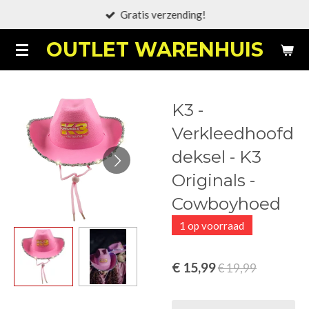
Gratis verzending!
Ga
direct
OUTLET WARENHUIS
naar
de
hoofdinhoud
K3 -
Verkleedhoofd
deksel - K3
Originals -
Cowboyhoed
1 op voorraad
€ 15,99
€ 19,99