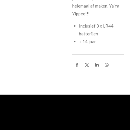
helemaal af maken. Ya Ya
Yippee!!!
Inclusief 3 x LR44
batterijen
+ 14 jaar
D
D
S
D
e
e
h
e
l
e
a
l
e
l
r
e
n
e
n