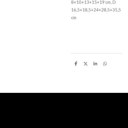
8+10+13+15+19 cm, D
16,5+18,5+24+28,5+35,5
cm
D
D
S
D
e
e
h
e
l
e
a
l
e
l
r
e
n
e
n