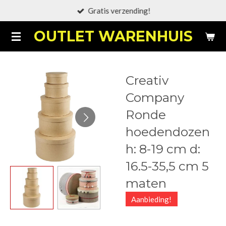
Gratis verzending!
Ga
direct
OUTLET WARENHUIS
naar
de
hoofdinhoud
Creativ
Company
Ronde
hoedendozen
h: 8-19 cm d:
16.5-35,5 cm 5
maten
Aanbieding!