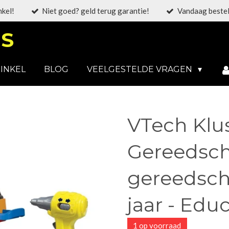
nkel!
Niet goed? geld terug garantie!
Vandaag bestel
S
INKEL
BLOG
VEELGESTELDE VRAGEN
VTech Klu
Gereedscha
gereedscha
jaar - Edu
1 op voorraad