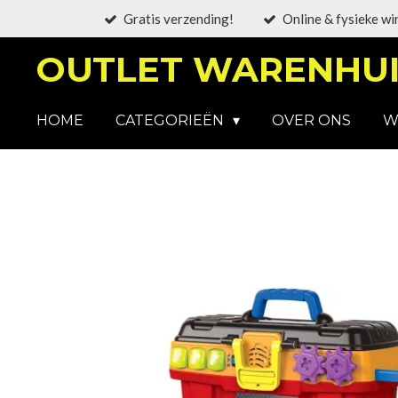
Gratis verzending!
Online & fysieke wi
Ga
direct
OUTLET WARENHUI
naar
de
hoofdinhoud
HOME
CATEGORIEËN
OVER ONS
W