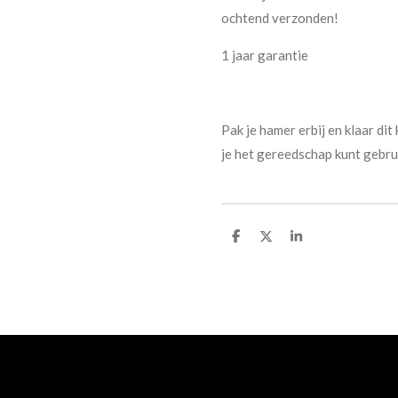
ochtend verzonden!
1 jaar garantie
Pak je hamer erbij en klaar dit
je het gereedschap kunt gebru
D
D
S
e
e
h
l
e
a
e
l
r
n
e