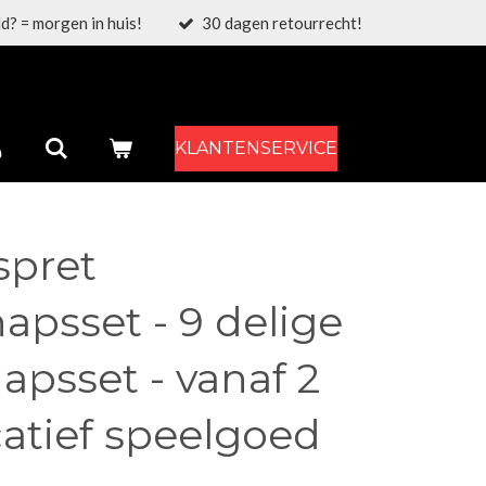
d? = morgen in huis!
30 dagen retourrecht!
KLANTENSERVICE
spret
psset - 9 delige
psset - vanaf 2
catief speelgoed