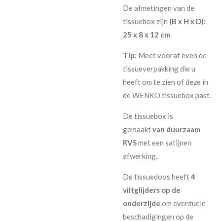
De afmetingen van de
tissuebox zijn
(B x H x D):
25 x 8 x 12 cm
Tip:
Meet vooraf even de
tissueverpakking die u
heeft om te zien of deze in
de WENKO tissuebox past.
De tissuebox is
gemaakt
van duurzaam
RVS
met een satijnen
afwerking.
De tissuedoos heeft
4
viltglijders op de
onderzijde
om eventuele
beschadigingen op de