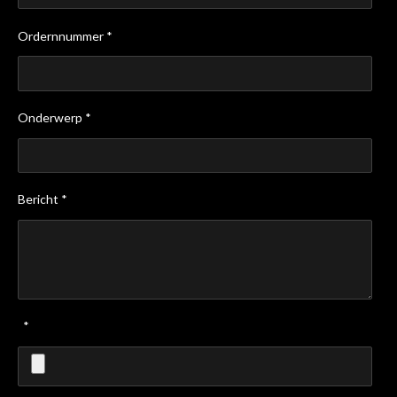
Ordernnummer *
Onderwerp *
Bericht *
*