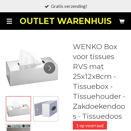
Gratis verzending!
Ga
direct
OUTLET WARENHUIS
naar
de
hoofdinhoud
WENKO Box
voor tissues
RVS mat
25x12x8cm -
Tissuebox -
Tissuehouder -
Zakdoekendoo
s - Tissuedoos
1 op voorraad