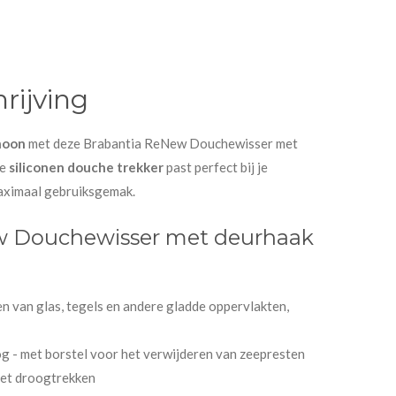
rijving
choon
met deze Brabantia ReNew Douchewisser met
he
siliconen douche trekker
past perfect bij je
maximaal gebruiksgemak.
w Douchewisser met deurhaak
n van glas, tegels en andere gladde oppervlakten,
g - met borstel voor het verwijderen van zeepresten
het droogtrekken