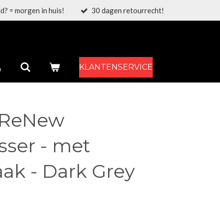
d? = morgen in huis!
30 dagen retourrecht!
KLANTENSERVICE
 ReNew
ser - met
k - Dark Grey