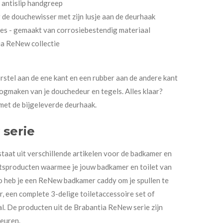
, antislip handgreep
de douchewisser met zijn lusje aan de deurhaak
tes - gemaakt van corrosiebestendig materiaal
a ReNew collectie
stel aan de ene kant en een rubber aan de andere kant
ogmaken van je douchedeur en tegels. Alles klaar?
et de bijgeleverde deurhaak.
serie
aat uit verschillende artikelen voor de badkamer en
itsproducten waarmee je jouw badkamer en toilet van
o heb je een ReNew badkamer caddy om je spullen te
, een complete 3-delige toiletaccessoire set of
 De producten uit de Brabantia ReNew serie zijn
leuren.