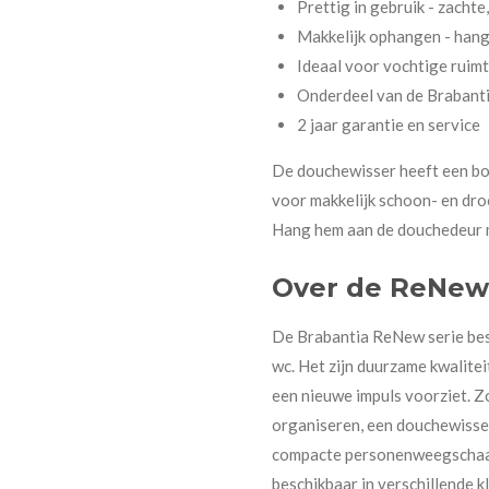
Prettig in gebruik - zachte
Makkelijk ophangen - hang 
Ideaal voor vochtige ruim
Onderdeel van de Brabanti
2 jaar garantie en service
De douchewisser heeft een bor
voor makkelijk schoon- en dro
Hang hem aan de douchedeur m
Over de ReNew 
De Brabantia ReNew serie best
wc. Het zijn duurzame kwalite
een nieuwe impuls voorziet. Z
organiseren, een douchewisser
compacte personenweegschaal.
beschikbaar in verschillende k