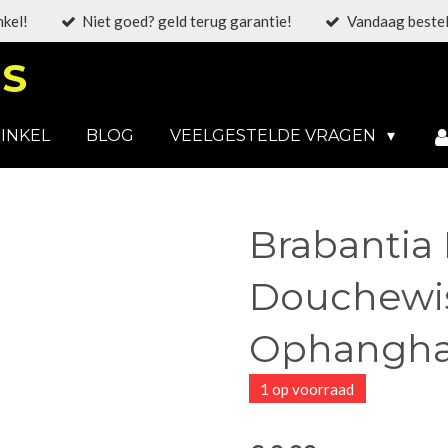
nkel!
Niet goed? geld terug garantie!
Vandaag bestel
S
INKEL
BLOG
VEELGESTELDE VRAGEN
Brabantia
Douchewis
Ophanghaa
1 op voorraad