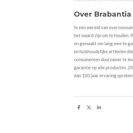
Over Brabantia
In een wereld van overconsump
het waard zijn om te houden. 
en gemaakt om lang mee te ga
en huishoudelijke artikelen di
consumenten duurzamer te leve
garantie op alle producten, 2
dan 100 jaar ervaring spreken 
D
D
S
e
e
h
l
e
a
e
l
r
n
e