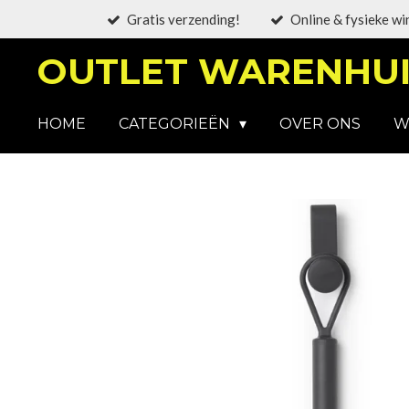
Gratis verzending!
Online & fysieke wi
Ga
direct
OUTLET WARENHUI
naar
de
hoofdinhoud
HOME
CATEGORIEËN
OVER ONS
W