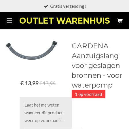
Gratis verzending!
Ga
direct
OUTLET WARENHUIS
naar
de
hoofdinhoud
GARDENA
Aanzuigslang
voor geslagen
bronnen - voor
€ 13,99
€ 17,99
waterpomp
1 op voorraad
Laat het me weten
wanneer dit product
weer op voorraad is.