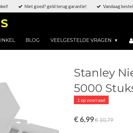
nkel!
Niet goed? geld terug garantie!
Vandaag bestel
S
INKEL
BLOG
VEELGESTELDE VRAGEN
Stanley N
5000 Stuk
1 op voorraad
€ 6,99
€ 10,79