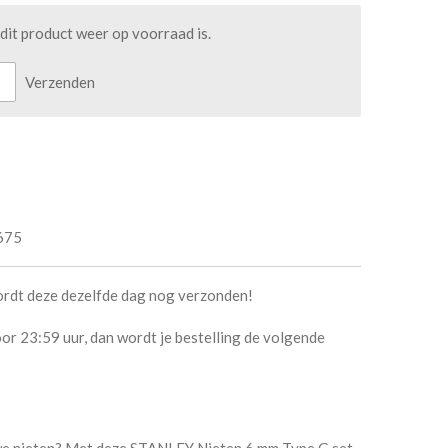
it product weer op voorraad is.
Verzenden
675
ordt deze dezelfde dag nog verzonden!
or 23:59 uur, dan wordt je bestelling de volgende
euwe nieten? Met deze STANLEY Nieten 6 mm Type G set