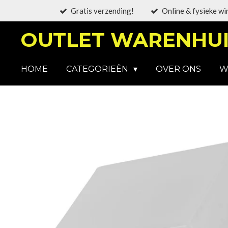
Gratis verzending!
Online & fysieke wi
Ga
direct
OUTLET WARENHUI
naar
de
hoofdinhoud
HOME
CATEGORIEËN
OVER ONS
W