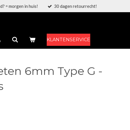
d? = morgen in huis!
30 dagen retourrecht!
KLANTENSERVICE
ieten 6mm Type G -
s