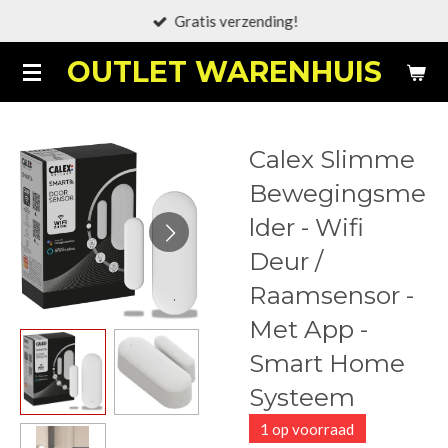
Gratis verzending!
Ga
direct
OUTLET WARENHUIS
naar
de
hoofdinhoud
Calex Slimme
Bewegingsme
lder - Wifi
Deur /
Raamsensor -
Met App -
Smart Home
Systeem
1 op voorraad