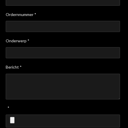
Ordernnummer *
Onderwerp *
Bericht *
*