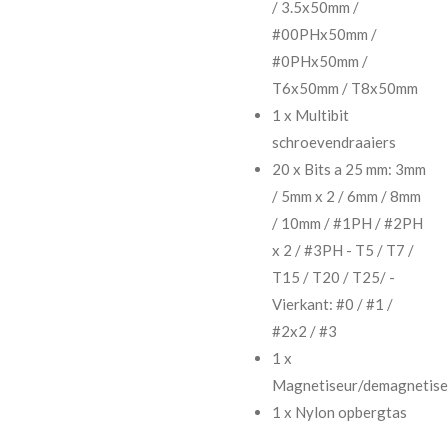
/ 3.5x50mm /
#00PHx50mm /
#0PHx50mm /
T6x50mm / T8x50mm
1 x Multibit
schroevendraaiers
20 x Bits a 25 mm: 3mm
/ 5mm x 2 / 6mm / 8mm
/ 10mm / #1PH / #2PH
x 2 / #3PH - T5 / T7 /
T15 / T20 / T25/ -
Vierkant: #0 / #1 /
#2x2 / #3
1 x
Magnetiseur/demagnetise
1 x Nylon opbergtas