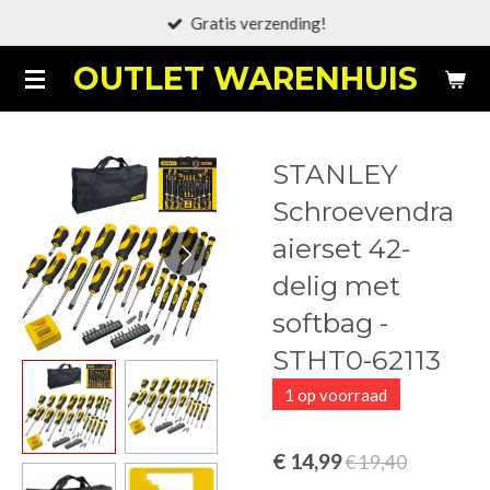
Gratis verzending!
Ga
direct
OUTLET WARENHUIS
naar
de
hoofdinhoud
STANLEY
Schroevendra
aierset 42-
delig met
softbag -
STHT0-62113
1 op voorraad
€ 14,99
€ 19,40