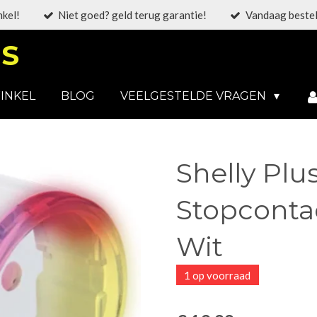
nkel!
Niet goed? geld terug garantie!
Vandaag bestel
S
INKEL
BLOG
VEELGESTELDE VRAGEN
Shelly Plu
Stopcontac
Wit
1 op voorraad