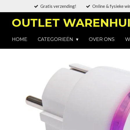
Gratis verzending!
Online & fysieke wi
Ga
direct
OUTLET WARENHUI
naar
de
hoofdinhoud
HOME
CATEGORIEËN
OVER ONS
W