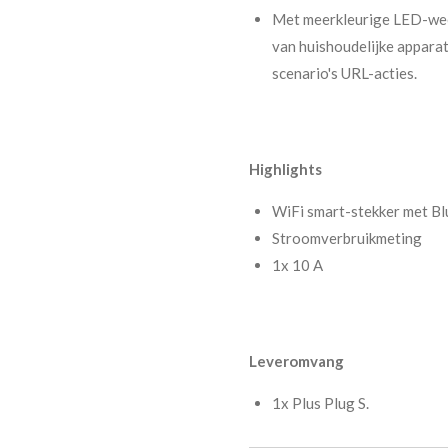
Met meerkleurige LED-wee
van huishoudelijke apparate
scenario's URL-acties.
Highlights
WiFi smart-stekker met Bl
Stroomverbruikmeting
1x 10 A
Leveromvang
1x Plus Plug S.