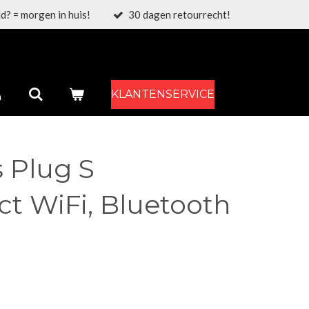
d? = morgen in huis!
30 dagen retourrecht!
KLANTENSERVICE
s Plug S
t WiFi, Bluetooth