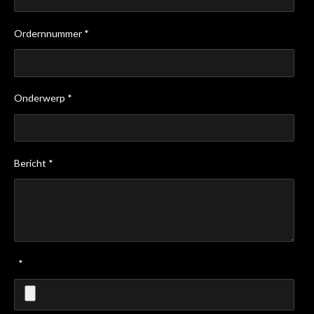
Ordernnummer *
Onderwerp *
Bericht *
*