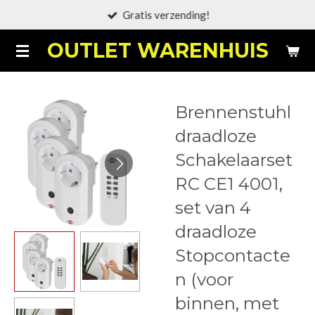
Gratis verzending!
Ga
direct
OUTLET WARENHUIS
naar
de
hoofdinhoud
Brennenstuhl
draadloze
Schakelaarset
RC CE1 4001,
set van 4
draadloze
Stopcontacte
n (voor
binnen, met