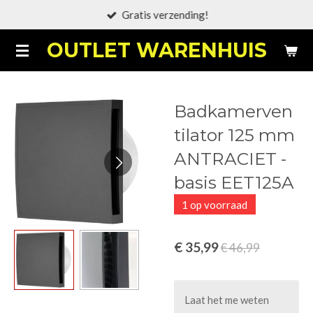
Gratis verzending!
Ga
direct
OUTLET WARENHUIS
naar
de
hoofdinhoud
Badkamerven
tilator 125 mm
ANTRACIET -
basis EET125A
1 op voorraad
€ 35,99
€ 46,99
Laat het me weten