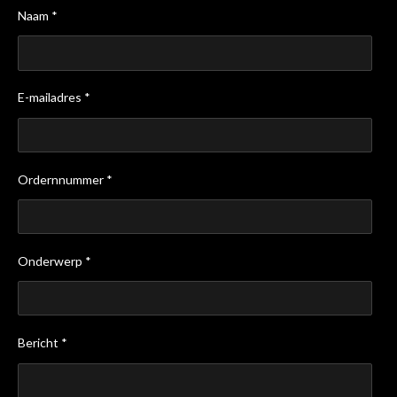
Naam *
E-mailadres *
Ordernnummer *
Onderwerp *
Bericht *