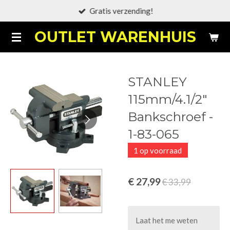
Gratis verzending!
Ga
direct
OUTLET WARENHUIS
naar
de
hoofdinhoud
STANLEY
115mm/4.1/2"
Bankschroef -
1-83-065
1 op voorraad
€ 27,99
€ 33,99
Laat het me weten