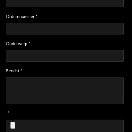
Ordernnummer *
Onderwerp *
Bericht *
*