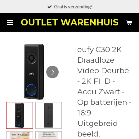
Gratis verzending!
Ga
direct
OUTLET WARENHUIS
naar
de
hoofdinhoud
eufy C30 2K
Draadloze
Video Deurbel
- 2K FHD -
Accu Zwart -
Op batterijen -
16:9
Uitgebreid
beeld,