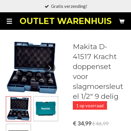
Gratis verzending!
Ga
direct
OUTLET WARENHUIS
naar
de
hoofdinhoud
Makita D-
41517 Kracht
doppenset
voor
slagmoersleut
el 1/2" 9 delig
1 op voorraad
€ 34,99
€ 46,99