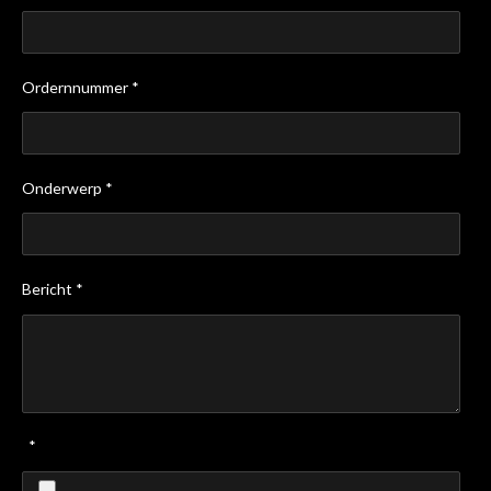
Ordernnummer *
Onderwerp *
Bericht *
*