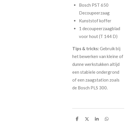
Bosch PST 650
Decoupeerzaag
Kunststof koffer
1 decoupeerzaagblad
voor hout (T 144 D)
Tips & tricks:
Gebruik bij
het bewerken van kleine of
dunne werkstukken altijd
een stabiele ondergrond
of een zaagstation zoals
de Bosch PLS 300.
D
D
S
D
e
e
h
e
l
e
a
l