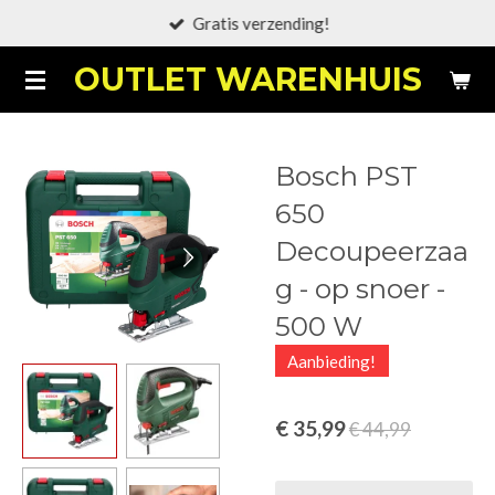
Gratis verzending!
Ga
direct
OUTLET WARENHUIS
naar
de
hoofdinhoud
Bosch PST
650
Decoupeerzaa
g - op snoer -
500 W
Aanbieding!
€ 35,99
€ 44,99