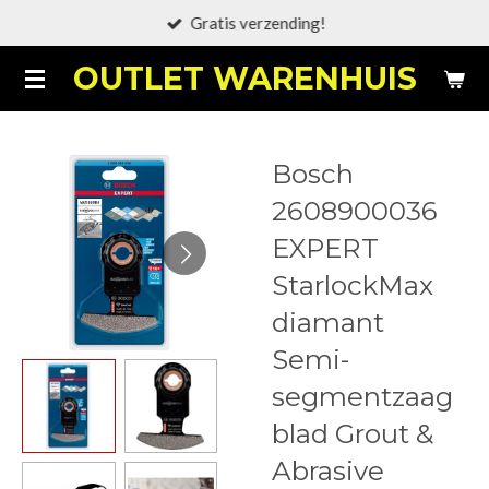
Gratis verzending!
Ga
direct
OUTLET WARENHUIS
naar
de
hoofdinhoud
Bosch
2608900036
EXPERT
StarlockMax
diamant
Semi-
segmentzaag
blad Grout &
Abrasive