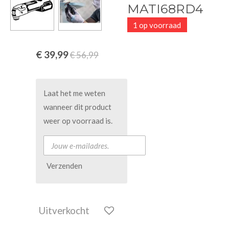
MATI68RD4
1 op voorraad
€ 39,99
€ 56,99
Laat het me weten
wanneer dit product
weer op voorraad is.
Verzenden
Uitverkocht