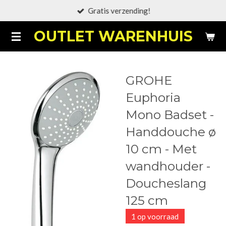
Gratis verzending!
Ga
direct
OUTLET WARENHUIS
naar
de
hoofdinhoud
GROHE
Euphoria
Mono Badset -
Handdouche ø
10 cm - Met
wandhouder -
Doucheslang
125 cm
1 op voorraad