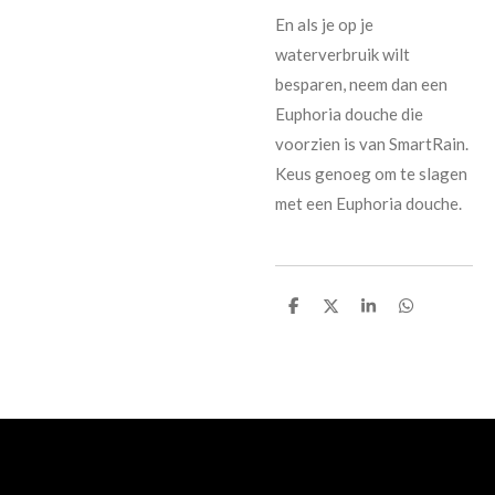
En als je op je
waterverbruik wilt
besparen, neem dan een
Euphoria douche die
voorzien is van SmartRain.
Keus genoeg om te slagen
met een Euphoria douche.
D
D
S
D
e
e
h
e
l
e
a
l
e
l
r
e
n
e
n