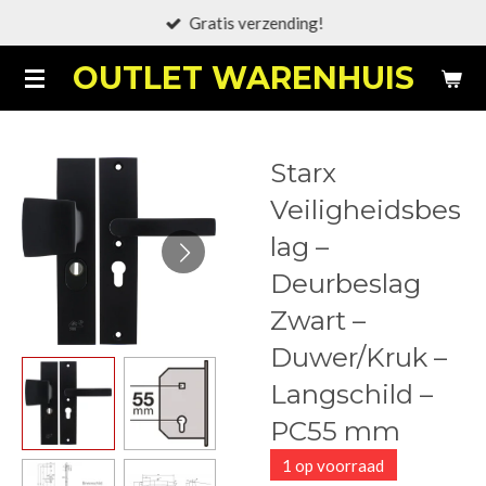
Gratis verzending!
Ga
direct
OUTLET WARENHUIS
naar
de
hoofdinhoud
Starx
Veiligheidsbes
lag –
Deurbeslag
Zwart –
Duwer/Kruk –
Langschild –
PC55 mm
1 op voorraad