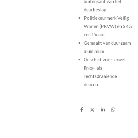
buitenkant van het
deurbeslag
Politiekeurmerk Veilig
Wonen (PKVW) en SKG
certificaat
Gemaakt van duurzaam
aluminium
Geschikt voor zowel
links– als
rechtsdraaiende
deuren
D
D
S
D
e
e
h
e
l
e
a
l
e
l
r
e
n
e
n