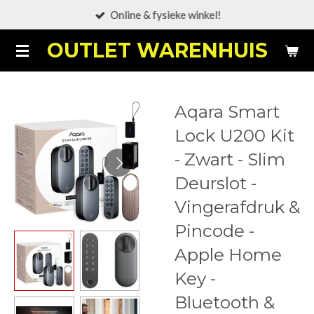
Online & fysieke winkel!
Ga
direct
OUTLET WARENHUIS
naar
de
hoofdinhoud
Aqara Smart
Lock U200 Kit
- Zwart - Slim
Deurslot -
Vingerafdruk &
Pincode -
Apple Home
Key -
Bluetooth &