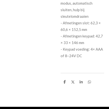
modus, automatisch
sluiten, hulp bij
sleutelomdraaien
- Afmetingen slot: 62,3 ×
60,6 × 152,5 mm
- Afmetingen keypad: 42,7
× 33 × 146 mm
- Keypad voeding: 4× AAA
of 8–24V DC
D
D
S
D
e
e
h
e
l
e
a
l
e
l
r
e
n
e
n