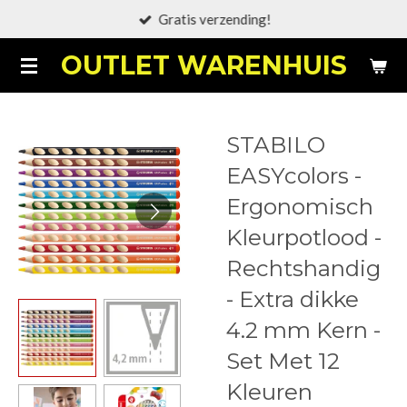
Gratis verzending!
Ga
direct
OUTLET WARENHUIS
naar
de
hoofdinhoud
STABILO
EASYcolors -
Ergonomisch
Kleurpotlood -
Rechtshandig
- Extra dikke
4.2 mm Kern -
Set Met 12
Kleuren