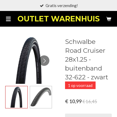
Gratis verzending!
Ga
direct
OUTLET WARENHUIS
naar
de
hoofdinhoud
Schwalbe
Road Cruiser
28x1.25 -
buitenband
32-622 - zwart
1 op voorraad
€ 10,99
€ 16,45