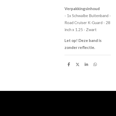
Verpakkingsinhoud
- 1x Schwalbe Buitenband -
Road Cruiser K-Guard - 28
inch x 1.25 - Zwart
Let op! Deze band is
zonder reflectie.
D
D
S
D
e
e
h
e
l
e
a
l
e
l
r
e
n
e
n