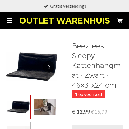
Gratis verzending!
Ga
direct
OUTLET WARENHUIS
naar
de
hoofdinhoud
Beeztees
Sleepy -
Kattenhangm
at - Zwart -
46x31x24 cm
1 op voorraad
€ 12,99
€ 16,79