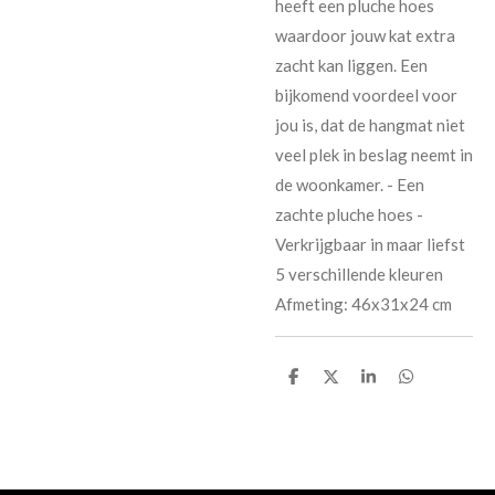
heeft een pluche hoes
waardoor jouw kat extra
zacht kan liggen. Een
bijkomend voordeel voor
jou is, dat de hangmat niet
veel plek in beslag neemt in
de woonkamer. - Een
zachte pluche hoes -
Verkrijgbaar in maar liefst
5 verschillende kleuren
Afmeting: 46x31x24 cm
D
D
S
D
e
e
h
e
l
e
a
l
e
l
r
e
n
e
n