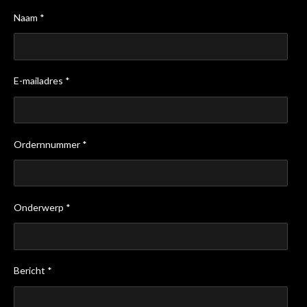
Naam *
E-mailadres *
Ordernnummer *
Onderwerp *
Bericht *