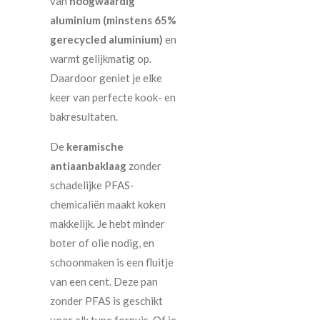
van
hoogwaardig
aluminium (minstens 65%
gerecycled aluminium)
en
warmt gelijkmatig op.
Daardoor geniet je elke
keer van perfecte kook- en
bakresultaten.
De
keramische
antiaanbaklaag
zonder
schadelijke PFAS-
chemicaliën maakt koken
makkelijk. Je hebt minder
boter of olie nodig, en
schoonmaken is een fluitje
van een cent. Deze pan
zonder PFAS is geschikt
voor elk type fornuis. Of je