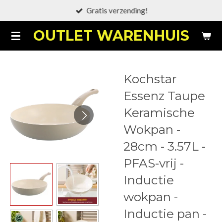
Gratis verzending!
Ga
direct
OUTLET WARENHUIS
naar
de
hoofdinhoud
Kochstar
Essenz Taupe
Keramische
Wokpan -
28cm - 3.57L -
PFAS-vrij -
Inductie
wokpan -
Inductie pan -