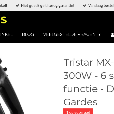
nkel!
Niet goed? geld terug garantie!
Vandaag bestel
S
INKEL
BLOG
VEELGESTELDE VRAGEN
Tristar MX
300W - 6 
functie -
Gardes
1 op voorraad