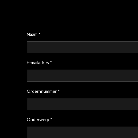
Naam *
E-mailadres *
Ordernnummer *
Onderwerp *