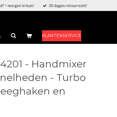
d? = morgen in huis!
30 dagen retourrecht!
KLANTENSERVICE
-4201 - Handmixer
snelheden - Turbo
 Deeghaken en