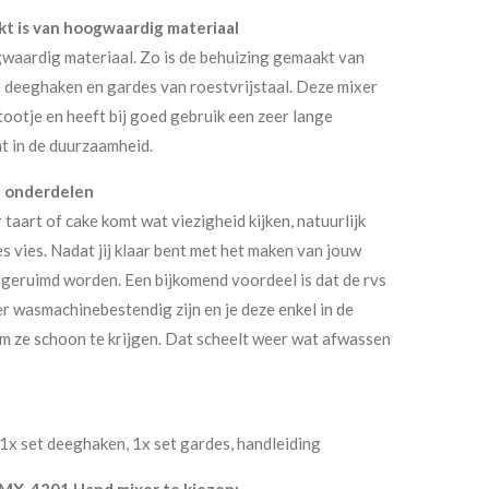
t is van hoogwaardig materiaal
waardig materiaal. Zo is de behuizing gemaakt van
e deeghaken en gardes van roestvrijstaal. Deze mixer
ootje en heeft bij goed gebruik een zeer lange
t in de duurzaamheid.
 onderdelen
 taart of cake komt wat viezigheid kijken, natuurlijk
 vies. Nadat jij klaar bent met het maken van jouw
pgeruimd worden. Een bijkomend voordeel is dat de rvs
 wasmachinebestendig zijn en je deze enkel in de
m ze schoon te krijgen. Dat scheelt weer wat afwassen
x set deeghaken, 1x set gardes, handleiding
 MX-4201 Hand mixer te kiezen: