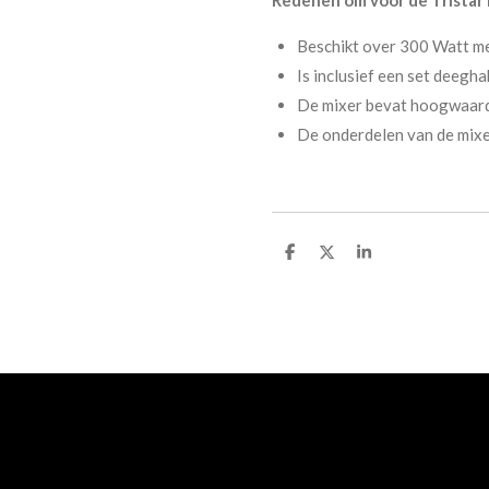
Beschikt over 300 Watt m
Is inclusief een set deegh
De mixer bevat hoogwaardi
De onderdelen van de mixe
D
D
S
e
e
h
l
e
a
e
l
r
n
e