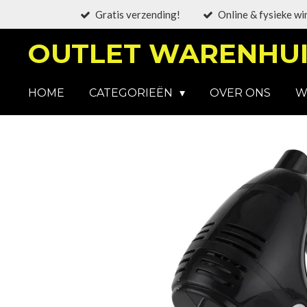
Gratis verzending!
Online & fysieke wi
Ga
direct
OUTLET WARENHUI
naar
de
hoofdinhoud
HOME
CATEGORIEËN
OVER ONS
W