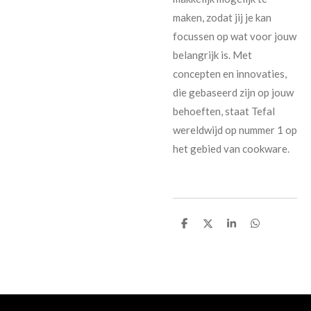
maken, zodat jij je kan
focussen op wat voor jouw
belangrijk is. Met
concepten en innovaties,
die gebaseerd zijn op jouw
behoeften, staat Tefal
wereldwijd op nummer 1 op
het gebied van cookware.
D
D
S
D
e
e
h
e
l
e
a
l
e
l
r
e
n
e
n