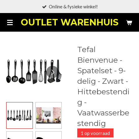
Online & fysieke winkel!
Ga
direct
OUTLET WARENHUIS
naar
de
hoofdinhoud
Tefal
Bienvenue -
Spatelset - 9-
delig - Zwart -
Hittebestendi
g -
Vaatwasserbe
stendig
1 op voorraad