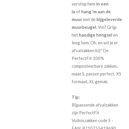
verstop hem
in een
la
of
hang 'm aan de
muur
met de
bijgeleverde
muurbeugel
. Vol? Grijp
het
handige hengsel
en
leeg hem. Oh, en wil je er
afvalzakken bij? De
PerfectFit 100%
composteerbare zakken,
maat S, passen perfect. XS
formaat, XL gemak.
Tip:
Bijpassende afvalzakken
zijn PerfectFit
Vuilniszakken code S -
EAN: 8710755419690.