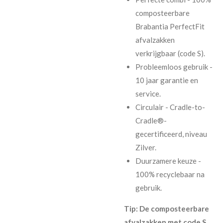
composteerbare
Brabantia PerfectFit
afvalzakken
verkrijgbaar (code S).
Probleemloos gebruik -
10 jaar garantie en
service.
Circulair - Cradle-to-
Cradle®-
gecertificeerd, niveau
Zilver.
Duurzamere keuze -
100% recyclebaar na
gebruik.
Tip: De composteerbare
afvalzakken met code S