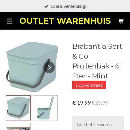
Gratis verzending!
Ga
direct
OUTLET WARENHUIS
naar
de
hoofdinhoud
Brabantia Sort
& Go
Prullenbak - 6
liter - Mint
1 op voorraad
€ 19,99
€ 25,99
Laat het me weten